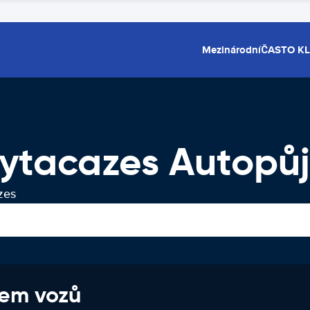
Mezinárodní
ČASTO K
ytacazes Autopů
zes
jem vozů