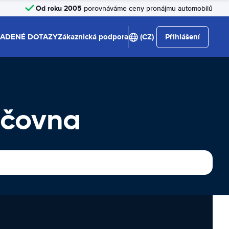
Od roku 2005
porovnáváme ceny pronájmu automobilů
LADENÉ DOTAZY
Zákaznická podpora
(CZ)
Přihlášení
jčovna