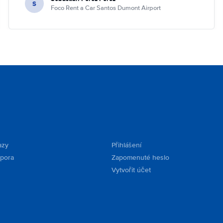
S
Foco Rent a Car Santos Dumont Airport
azy
Přihlášení
dpora
Zapomenuté heslo
Vytvořit účet