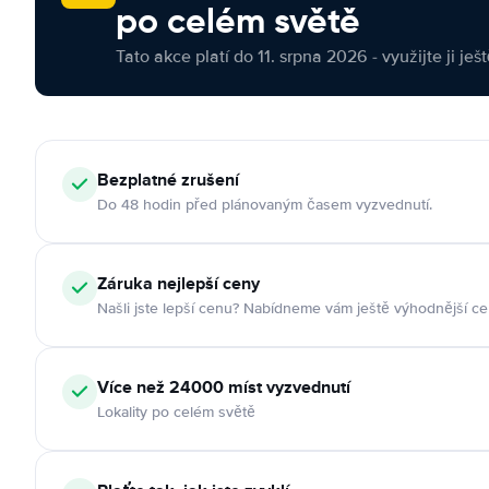
po celém světě
Tato akce platí do 11. srpna 2026 - využijte ji ješ
Bezplatné zrušení
Do 48 hodin před plánovaným časem vyzvednutí.
Záruka nejlepší ceny
Našli jste lepší cenu? Nabídneme vám ještě výhodnější ce
Více než 24000 míst vyzvednutí
Lokality po celém světě