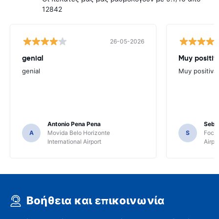
12842
26-05-2026
genial
Muy positiv
genial
Muy positiva
Antonio Pena Pena
Seba
A
Movida Belo Horizonte
S
Foco 
International Airport
Airpo
Βοήθεια και επικοινωνία