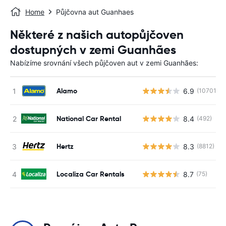
Home
Půjčovna aut Guanhaes
Některé z našich autopůjčoven
dostupných v zemi Guanhães
Nabízíme srovnání všech půjčoven aut v zemi Guanhães:
Alamo
6.9
(10701)
National Car Rental
8.4
(492)
Hertz
8.3
(8812)
Localiza Car Rentals
8.7
(75)