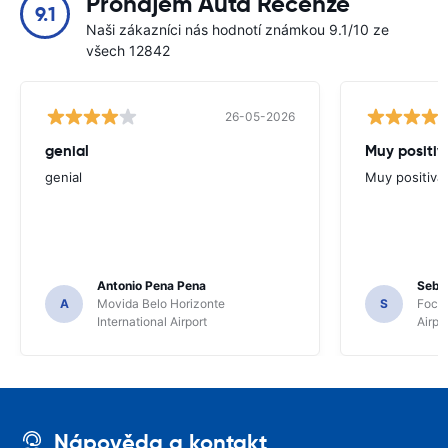
Pronájem Auta Recenze
9.1
Naši zákazníci nás hodnotí známkou 9.1/10 ze
všech 12842
26-05-2026
genial
Muy positiv
genial
Muy positiva
Antonio Pena Pena
Seba
A
Movida Belo Horizonte
S
Foco 
International Airport
Airpo
Nápověda a kontakt