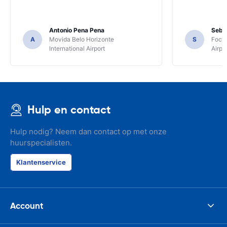
Antonio Pena Pena
Seba
A
Movida Belo Horizonte
S
Foco 
International Airport
Airpo
Hulp en contact
Hulp nodig? Neem dan contact op met onze
huurspecialisten.
Klantenservice
Account