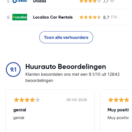
Unidas
7.7
(6)
G
Localiza Car Rentals
8.7
(75)
G
Toon alle verhuurders
Huurauto Beoordelingen
9.1
Klanten beoordelen ons met een 9.1/10 uit 12842
beoordelingen
26-05-2026
genial
Muy positiv
genial
Muy positiva