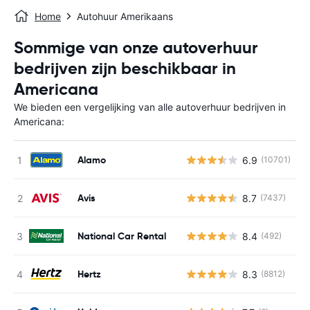
Home
Autohuur Amerikaans
Sommige van onze autoverhuur
bedrijven zijn beschikbaar in
Americana
We bieden een vergelijking van alle autoverhuur bedrijven in
Americana:
Alamo
6.9
(10701)
G
Avis
8.7
(7437)
G
National Car Rental
8.4
(492)
G
Hertz
8.3
(8812)
G