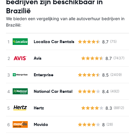
bedrijven zijn beschikbaar in
Brazilië
We bieden een vergelijking van alle autoverhuur bedrijven in
Brazilië:
Localiza Car Rentals
8.7
(75)
Avis
8.7
(7437)
G
Enterprise
8.5
(2409)
National Car Rental
8.4
(492)
Hertz
8.3
(8812)
G
Movida
8
(28)