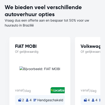
We bieden veel verschillende
autoverhuur opties
Vraag dus een offerte aan en bespaar tot 50% voor uw
huurauto in Brazilië
FIAT MOBI
Volkswage
Of gelijkwaardig
Of gelijkwaardig
vanaf
vanaf
/dag
/dag
2
4
Handgeschakeld
4
4
H