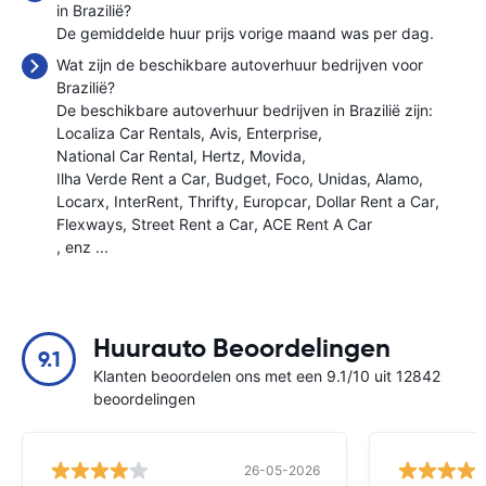
in Brazilië?
De gemiddelde huur prijs vorige maand was
per dag.
Wat zijn de beschikbare autoverhuur bedrijven voor
Brazilië?
De beschikbare autoverhuur bedrijven in Brazilië zijn:
Localiza Car Rentals
Avis
Enterprise
National Car Rental
Hertz
Movida
Ilha Verde Rent a Car
Budget
Foco
Unidas
Alamo
Locarx
InterRent
Thrifty
Europcar
Dollar Rent a Car
Flexways
Street Rent a Car
ACE Rent A Car
, enz ...
Huurauto Beoordelingen
9.1
Klanten beoordelen ons met een 9.1/10 uit 12842
beoordelingen
26-05-2026