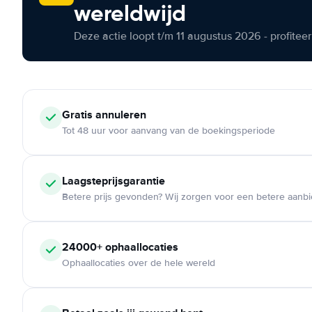
wereldwijd
Deze actie loopt t/m 11 augustus 2026 - profite
Gratis annuleren
Tot 48 uur voor aanvang van de boekingsperiode
Laagsteprijsgarantie
Betere prijs gevonden? Wij zorgen voor een betere aanb
24000+ ophaallocaties
Ophaallocaties over de hele wereld