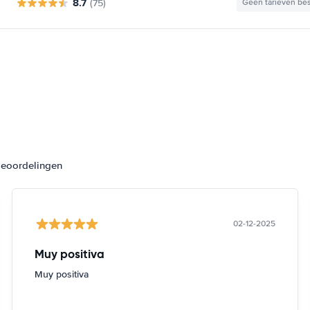
8.7
(75)
Geen tarieven be
beoordelingen
02-12-2025
Muy positiva
Muy positiva