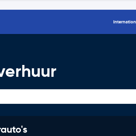
Internation
verhuur
rauto's