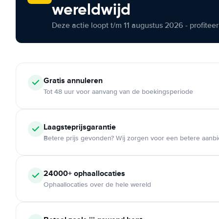
wereldwijd
Deze actie loopt t/m 11 augustus 2026 - profite
Gratis annuleren
Tot 48 uur voor aanvang van de boekingsperiode
Laagsteprijsgarantie
Betere prijs gevonden? Wij zorgen voor een betere aanb
24000+ ophaallocaties
Ophaallocaties over de hele wereld