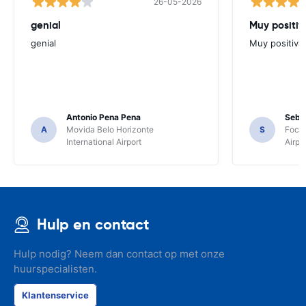
26-05-2026
genial
Muy positiv
genial
Muy positiva
Antonio Pena Pena
Seba
A
Movida Belo Horizonte
S
Foco 
International Airport
Airpo
Hulp en contact
Hulp nodig? Neem dan contact op met onze
huurspecialisten.
Klantenservice