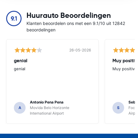
Huurauto Beoordelingen
9.1
Klanten beoordelen ons met een 9.1/10 uit 12842
beoordelingen
26-05-2026
genial
Muy positiv
genial
Muy positiva
Antonio Pena Pena
Seba
A
Movida Belo Horizonte
S
Foco 
International Airport
Airpo