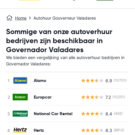
Home
Autohuur Gouverneur Valadares
Sommige van onze autoverhuur
bedrijven zijn beschikbaar in
Governador Valadares
We bieden een vergelijking van alle autoverhuur bedrijven in
Governador Valadares:
Alamo
6.9
(10701)
G
Europcar
7.2
(10251)
G
National Car Rental
8.4
(492)
G
Hertz
8.3
(8812)
G