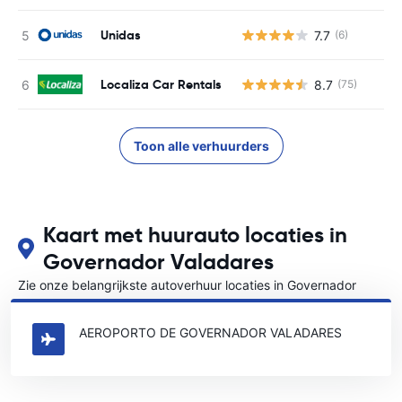
Unidas
7.7
(6)
G
Localiza Car Rentals
8.7
(75)
G
Toon alle verhuurders
Kaart met huurauto locaties in
Governador Valadares
Zie onze belangrijkste autoverhuur locaties in Governador
Valadares
AEROPORTO DE GOVERNADOR VALADARES