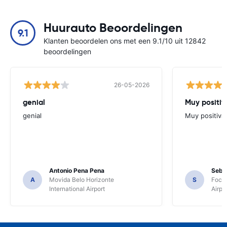
Huurauto Beoordelingen
9.1
Klanten beoordelen ons met een 9.1/10 uit 12842
beoordelingen
26-05-2026
genial
Muy positiv
genial
Muy positiva
Antonio Pena Pena
Seba
A
Movida Belo Horizonte
S
Foco 
International Airport
Airpo