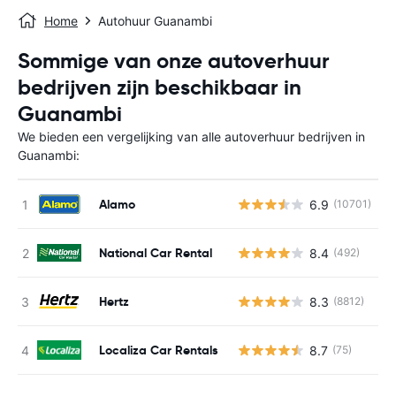
Home
Autohuur Guanambi
Sommige van onze autoverhuur
bedrijven zijn beschikbaar in
Guanambi
We bieden een vergelijking van alle autoverhuur bedrijven in
Guanambi:
Alamo
6.9
(10701)
G
National Car Rental
8.4
(492)
G
Hertz
8.3
(8812)
G
Localiza Car Rentals
8.7
(75)
G