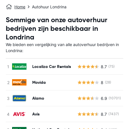
Home
Autohuur Londrina
Sommige van onze autoverhuur
bedrijven zijn beschikbaar in
Londrina
We bieden een vergelijking van alle autoverhuur bedrijven in
Londrina:
Localiza Car Rentals
8.7
(75)
G
Movida
8
(28)
G
Alamo
6.9
(10701)
G
Avis
8.7
(7437)
G