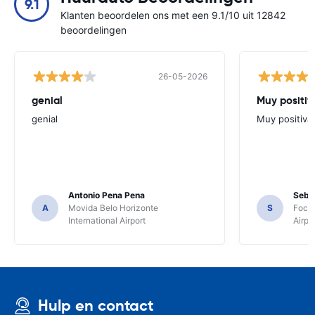
9.1
Klanten beoordelen ons met een 9.1/10 uit 12842
beoordelingen
26-05-2026
genial
Muy positiv
genial
Muy positiva
Antonio Pena Pena
Seba
A
Movida Belo Horizonte
S
Foco 
International Airport
Airpo
Hulp en contact