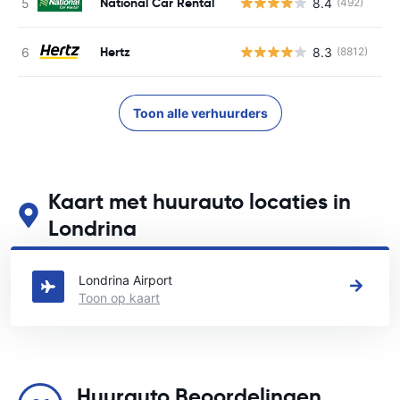
National Car Rental
8.4
(492)
G
Hertz
8.3
(8812)
G
Toon alle verhuurders
Kaart met huurauto locaties in
Londrina
Zie onze belangrijkste autoverhuur locaties in Londrina
Londrina Airport
Toon op kaart
Huurauto Beoordelingen