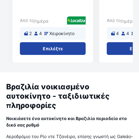
Από το
Από το
/ημέρα
/ημέρα
2
4
Χειροκίνητο
4
4
Χ
Επιλέξτε
Επι
Βραζιλία νοικιασμένο
αυτοκίνητο - ταξιδιωτικές
πληροφορίες
Νοικιάσετε ένα αυτοκίνητο και Βραζιλία περιοδεία στο
δικό σας ρυθμό
Αεροδρόμιο του Ρίο ντε Τζανέιρο, επίσης γνωστή ως Galeäo-