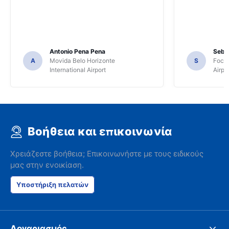
Antonio Pena Pena
Seba
A
Movida Belo Horizonte
S
Foco 
International Airport
Airpo
Βοήθεια και επικοινωνία
Χρειάζεστε βοήθεια; Επικοινωνήστε με τους ειδικούς
μας στην ενοικίαση.
Υποστήριξη πελατών
Λογαριασμός