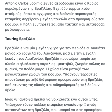
Antonio Carlos Jobim διεθνές αεροδρόμιο είναι ο Κύριος
αερολιμένας της Βραζιλίας. Έχει δύο τερματικούς
σταθμούς, όπου οι εγχώριες και διεθνείς αεροπορικές
εταιρείες σερβίρουν μεγάλη ποικιλία από προορισμούς του
κόσμου. Η πόλη εξυπηρετείται από τακτική και μεταφοράς
με λεωφορεία.
Touring Βραζιλία
Βραζιλία είναι μία μεγάλη χώρα για την περιοδεία. Διαθέτει
μοναδικό ζούγκλα του Αμαζονίου, μαζί με την μεγάλη
λεκάνη του Αμαζονίου. Βραζιλία προσφέρει τουρίστες
πλούσια ηλιόλουστη παραλίες, φεστιβάλ, ζωηρές πόλεις και
φυσικά, το ποδόσφαιρο. Η χώρα είναι μεταξύ των
μεγαλυτέρων χωρών του κόσμου. Υπάρχουν τεράστιες
αποστάσεις μεταξύ διάφορους προορισμούς στη Βραζιλία,
καθιστώντας τις οδικές και σιδηροδρομικές ταξιδεύουν
άβολα.
Ίσως γι ' αυτό θα πρέπει να νοικιάσετε ένα αυτοκίνητο.
Υπάρχουν τόσες πολλές εταιρείες ενοικίασης Φτηνές
αυτοκινήτων στη Βραζιλία, που μπορεί να σας προσφέρει