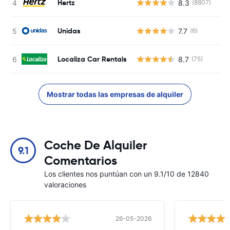
Hertz
8.3
(8807)
N
Unidas
7.7
(6)
N
Localiza Car Rentals
8.7
(75)
N
Mostrar todas las empresas de alquiler
Coche De Alquiler
9.1
Comentarios
Los clientes nos puntúan con un 9.1/10 de 12840
valoraciones
26-05-2026