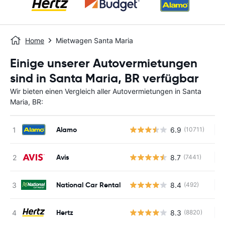
Home
Mietwagen Santa Maria
Einige unserer Autovermietungen
sind in Santa Maria, BR verfügbar
Wir bieten einen Vergleich aller Autovermietungen in Santa
Maria, BR:
Alamo
6.9
(10711)
Ke
Avis
8.7
(7441)
Ke
National Car Rental
8.4
(492)
Ke
Hertz
8.3
(8820)
Ke