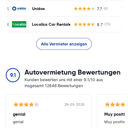
Unidas
7.7
(6)
Ke
Localiza Car Rentals
8.7
(75)
Ke
Alle Vermieter anzeigen
Autovermietung Bewertungen
9.1
Kunden bewerten uns mit einer 9.1/10 aus
insgesamt 12846 Bewertungen
26-05-2026
genial
Muy positiv
genial
Muy positiva