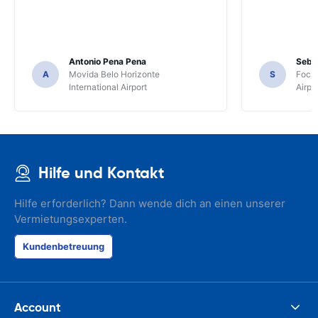
Antonio Pena Pena
Seba
A
Movida Belo Horizonte
S
Foco 
International Airport
Airpo
Hilfe und Kontakt
Hilfe erforderlich? Dann wende dich an einen unserer
Vermietungsexperten.
Kundenbetreuung
Account