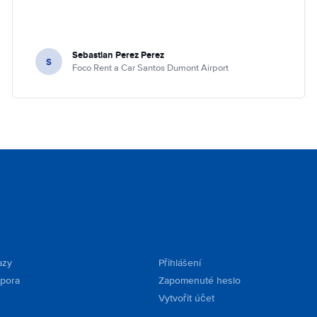
Sebastian Perez Perez
S
Foco Rent a Car Santos Dumont Airport
azy
Přihlášení
dpora
Zapomenuté heslo
Vytvořit účet