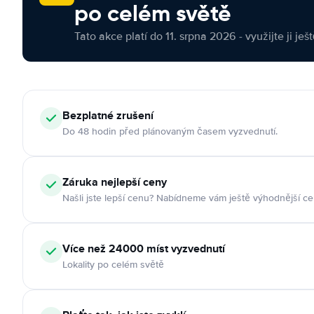
po celém světě
Tato akce platí do 11. srpna 2026 - využijte ji ješ
Bezplatné zrušení
Do 48 hodin před plánovaným časem vyzvednutí.
Záruka nejlepší ceny
Našli jste lepší cenu? Nabídneme vám ještě výhodnější ce
Více než 24000 míst vyzvednutí
Lokality po celém světě