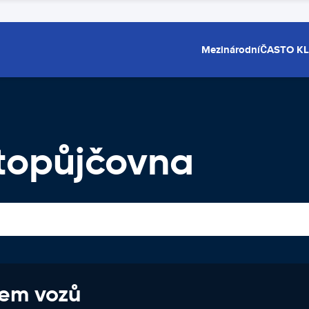
Mezinárodní
ČASTO K
topůjčovna
jem vozů