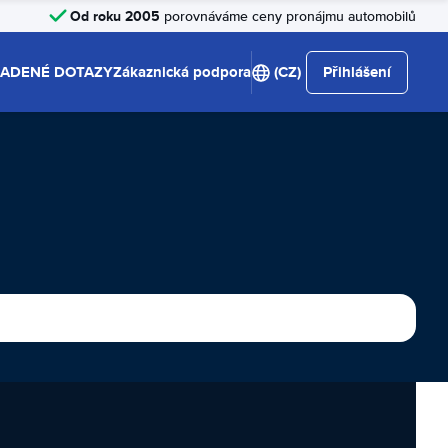
Od roku 2005
porovnáváme ceny pronájmu automobilů
LADENÉ DOTAZY
Zákaznická podpora
(CZ)
Přihlášení