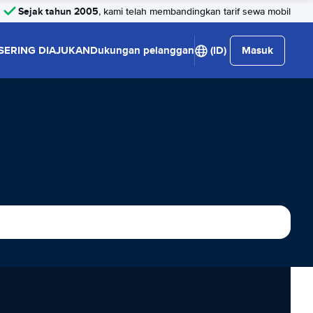
Sejak tahun 2005
, kami telah membandingkan tarif sewa mobil
SERING DIAJUKAN
Dukungan pelanggan
(ID)
Masuk