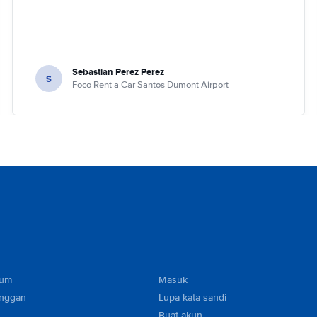
Sebastian Perez Perez
S
Foco Rent a Car Santos Dumont Airport
mum
Masuk
anggan
Lupa kata sandi
Buat akun