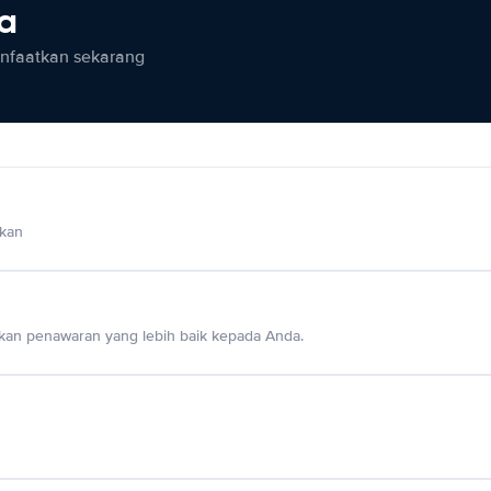
ia
anfaatkan sekarang
lkan
an penawaran yang lebih baik kepada Anda.