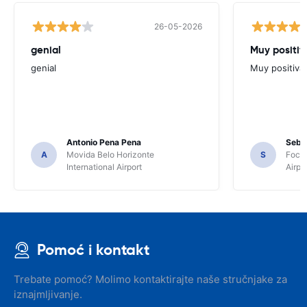
26-05-2026
genial
Muy positiv
genial
Muy positiva
Antonio Pena Pena
Seba
A
Movida Belo Horizonte
S
Foco 
International Airport
Airpo
Pomoć i kontakt
Trebate pomoć? Molimo kontaktirajte naše stručnjake za
iznajmljivanje.