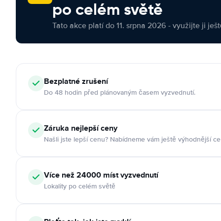
po celém světě
Tato akce platí do 11. srpna 2026 - využijte ji ješ
Bezplatné zrušení
Do 48 hodin před plánovaným časem vyzvednutí.
Záruka nejlepší ceny
Našli jste lepší cenu? Nabídneme vám ještě výhodnější ce
Více než 24000 míst vyzvednutí
Lokality po celém světě