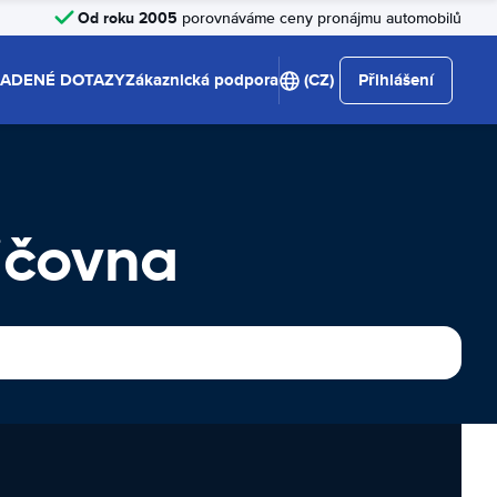
Od roku 2005
porovnáváme ceny pronájmu automobilů
LADENÉ DOTAZY
Zákaznická podpora
(CZ)
Přihlášení
jčovna