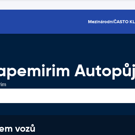
Mezinárodní
ČASTO K
tapemirim Autopů
rim
jem vozů