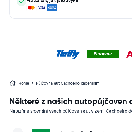
Plaťte tak, jak jste zvyklí
Home
Půjčovna aut Cachoeiro Itapemirim
Některé z našich autopůjčoven 
Nabízíme srovnání všech půjčoven aut v zemi Cachoeiro de