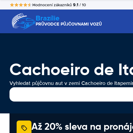
9.1
Hodnocení zákazníků
/ 10
Brazílie
PRŮVODCE PŮJČOVNAMI VOZŮ
Cachoeiro de I
Vyhledat půjčovnu aut v zemi Cachoeiro de Itapemi
Až 20% sleva na proná