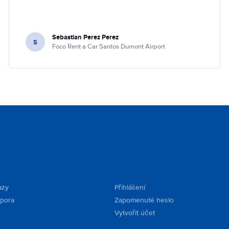
Sebastian Perez Perez
S
Foco Rent a Car Santos Dumont Airport
azy
Přihlášení
dpora
Zapomenuté heslo
Vytvořit účet