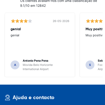
Os clientes avaliam-nos com uma classificação de
9.1/10 em 12842
26-05-2026
genial
Muy positiv
genial
Muy positiva
Antonio Pena Pena
Seba
A
Movida Belo Horizonte
S
Foco 
International Airport
Airpo
Ajuda e contacto