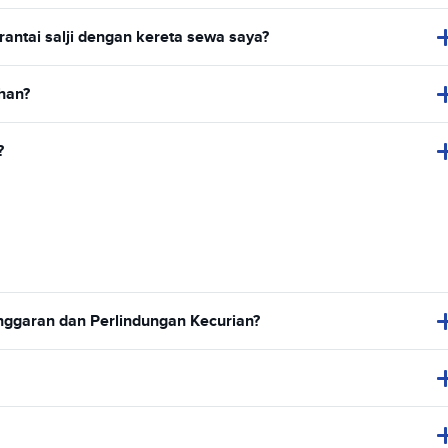
antai salji dengan kereta sewa saya?
han?
?
nggaran dan Perlindungan Kecurian?