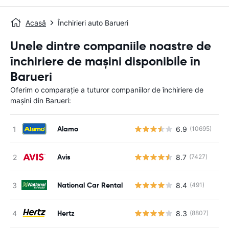
Acasă
Închirieri auto Barueri
Unele dintre companiile noastre de
închiriere de mașini disponibile în
Barueri
Oferim o comparație a tuturor companiilor de închiriere de
mașini din Barueri:
Alamo
6.9
(10695)
Nu
Avis
8.7
(7427)
Nu
National Car Rental
8.4
(491)
Nu
Hertz
8.3
(8807)
Nu