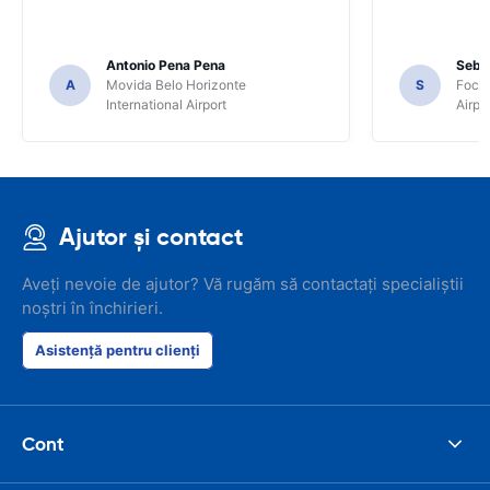
Antonio Pena Pena
Seba
A
Movida Belo Horizonte
S
Foco 
International Airport
Airpo
Ajutor și contact
Aveți nevoie de ajutor? Vă rugăm să contactați specialiștii
noștri în închirieri.
Asistență pentru clienți
Cont