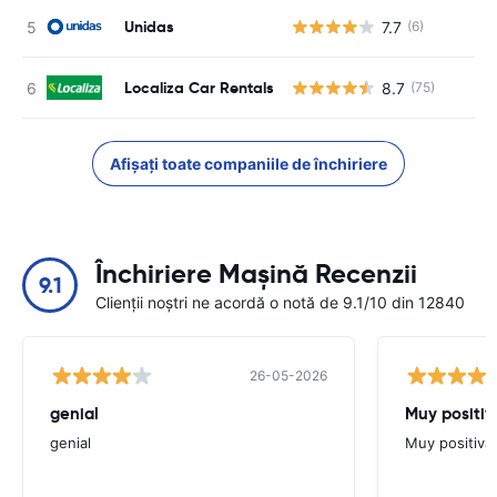
Unidas
7.7
(6)
Nu
Localiza Car Rentals
8.7
(75)
Nu
Afișați toate companiile de închiriere
Închiriere Mașină Recenzii
9.1
Clienții noștri ne acordă o notă de 9.1/10 din 12840
26-05-2026
genial
Muy positiv
genial
Muy positiva