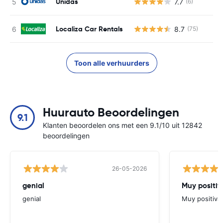
Unidas
7.7
(6)
G
Localiza Car Rentals
8.7
(75)
G
Toon alle verhuurders
Huurauto Beoordelingen
9.1
Klanten beoordelen ons met een 9.1/10 uit 12842
beoordelingen
26-05-2026
genial
Muy positiv
genial
Muy positiva