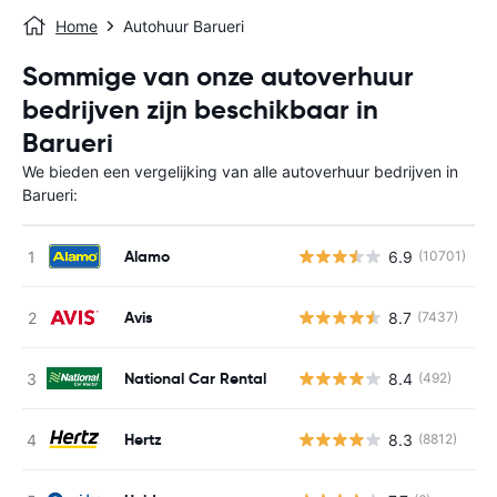
Home
Autohuur Barueri
Sommige van onze autoverhuur
bedrijven zijn beschikbaar in
Barueri
We bieden een vergelijking van alle autoverhuur bedrijven in
Barueri:
Alamo
6.9
(10701)
G
Avis
8.7
(7437)
G
National Car Rental
8.4
(492)
G
Hertz
8.3
(8812)
G