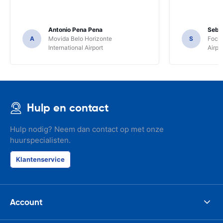
Antonio Pena Pena
Seba
A
Movida Belo Horizonte
S
Foco 
International Airport
Airpo
Hulp en contact
Hulp nodig? Neem dan contact op met onze
huurspecialisten.
Klantenservice
Account