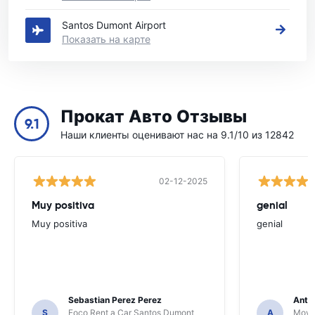
Santos Dumont Airport
Показать на карте
Прокат Авто Отзывы
9.1
Наши клиенты оценивают нас на 9.1/10 из 12842
02-12-2025
Muy positiva
genial
Muy positiva
genial
Sebastian Perez Perez
Anto
S
Foco Rent a Car Santos Dumont
A
Movid