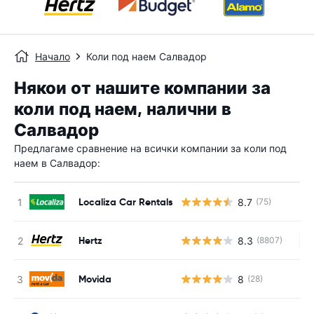
Начало
Коли под наем Салвадор
Някои от нашите компании за
коли под наем, налични в
Салвадор
Предлагаме сравнение на всички компании за коли под
наем в Салвадор:
Localiza Car Rentals
8.7
(75)
Hertz
8.3
(8807)
Н
Movida
8
(28)