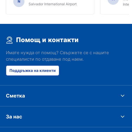
N
Salvador International Airport
Inter
Помощ и контакти
Имате нужда от помощ? Свържете се с нашите
специалисти по отдаване под наем.
Поддръжка на клиенти
Сметка
За нас