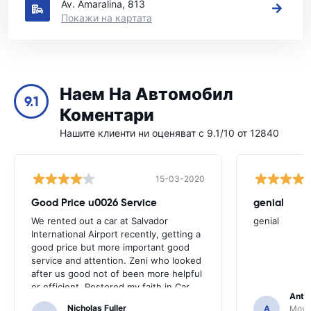
Av. Amaralina, 813
Покажи на картата
Наем На Автомобил
9.1
Коментари
Нашите клиенти ни оценяват с 9.1/10 от 12840
15-03-2020
Good Price u0026 Service
genial
We rented out a car at Salvador
genial
International Airport recently, getting a
good price but more important good
service and attention. Zeni who looked
after us good not of been more helpful
or efficient. Restored my faith in Car
Anto
rental staff
Nicholas Fuller
A
Movid