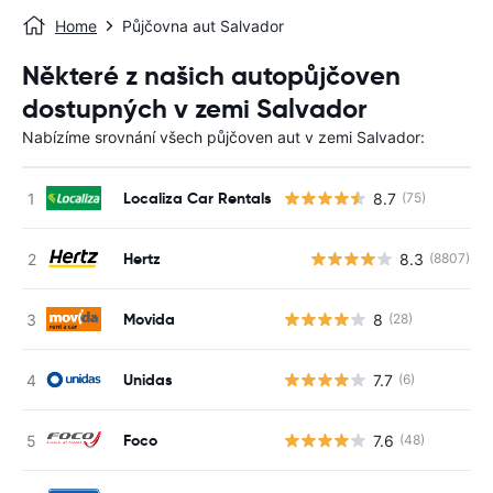
Home
Půjčovna aut Salvador
Některé z našich autopůjčoven
dostupných v zemi Salvador
Nabízíme srovnání všech půjčoven aut v zemi Salvador:
Localiza Car Rentals
8.7
(75)
Hertz
8.3
(8807)
Movida
8
(28)
Unidas
7.7
(6)
Foco
7.6
(48)