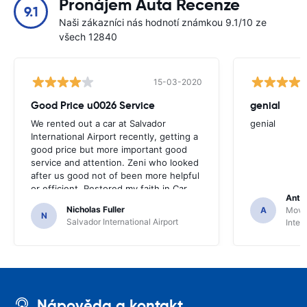
Pronájem Auta Recenze
9.1
Naši zákazníci nás hodnotí známkou 9.1/10 ze
všech 12840
15-03-2020
Good Price u0026 Service
genial
We rented out a car at Salvador
genial
International Airport recently, getting a
good price but more important good
service and attention. Zeni who looked
after us good not of been more helpful
or efficient. Restored my faith in Car
Anto
rental staff
Nicholas Fuller
A
Movid
N
Salvador International Airport
Inter
Nápověda a kontakt