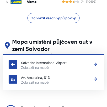
Alamo
7.1
(10695)
Zobrazit všechny půjčovny
Mapa umístění půjčoven aut v
zemi Salvador
Podívejte se na naše hlavní půjčovny aut v zemi Salvador
Salvador International Airport
Zobrazit na mapě
Av. Amaralina, 813
Zobrazit na mapě