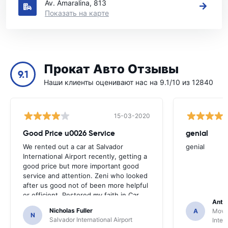
Av. Amaralina, 813
Показать на карте
Прокат Авто Отзывы
9.1
Наши клиенты оценивают нас на 9.1/10 из 12840
15-03-2020
Good Price u0026 Service
genial
We rented out a car at Salvador
genial
International Airport recently, getting a
good price but more important good
service and attention. Zeni who looked
after us good not of been more helpful
or efficient. Restored my faith in Car
Anto
rental staff
Nicholas Fuller
A
Movid
N
Salvador International Airport
Inter