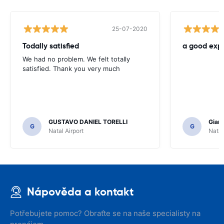
25-07-2020
Todally satisfied
a good exp
We had no problem. We felt totally
satisfied. Thank you very much
GUSTAVO DANIEL TORELLI
Gianl
G
G
Natal Airport
Natal
Nápověda a kontakt
Potřebujete pomoc? Obraťte se na naše specialisty na