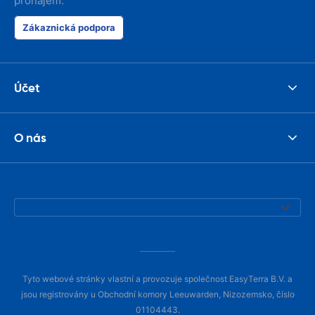
pronájem.
Zákaznická podpora
Účet
O nás
Tyto webové stránky vlastní a provozuje společnost EasyTerra B.V. a
jsou registrovány u Obchodní komory Leeuwarden, Nizozemsko, číslo
01104443.