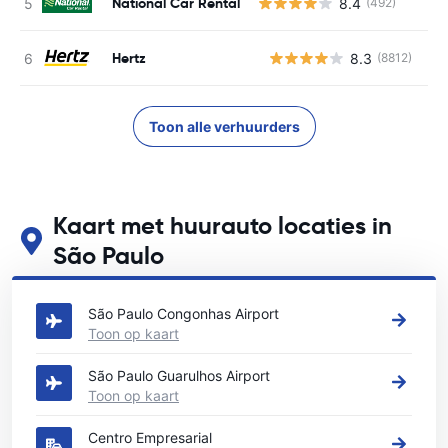
National Car Rental
8.4
(492)
Hertz
8.3
(8812)
G
Toon alle verhuurders
Kaart met huurauto locaties in
São Paulo
Zie onze belangrijkste autoverhuur locaties in São Paulo
São Paulo Congonhas Airport
Toon op kaart
São Paulo Guarulhos Airport
Toon op kaart
Centro Empresarial