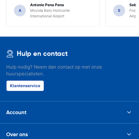
Antonio Pena Pena
Seba
A
Movida Belo Horizonte
S
Foco 
International Airport
Airpo
Hulp en contact
Hulp nodig? Neem dan contact op met onze
huurspecialisten.
Klantenservice
Account
Over ons