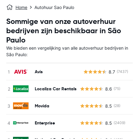
Home
Autohuur Sao Paulo
Sommige van onze autoverhuur
bedrijven zijn beschikbaar in São
Paulo
We bieden een vergelijking van alle autoverhuur bedrijven in
São Paulo:
Avis
8.7
(7437)
G
Localiza Car Rentals
8.6
(75)
Movida
8.5
(28)
Enterprise
8.5
(2409)