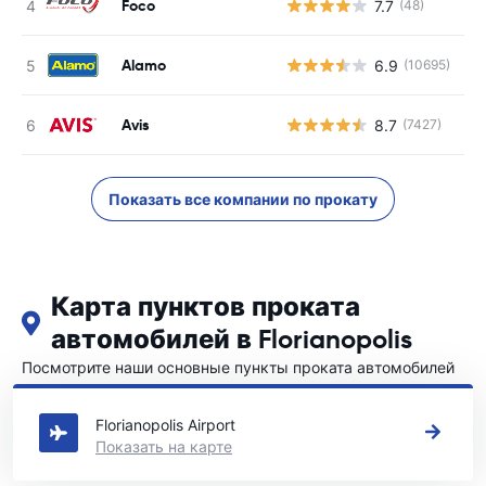
Foco
7.7
(48)
Н
Alamo
6.9
(10695)
Н
Avis
8.7
(7427)
Н
Показать все компании по прокату
Карта пунктов проката
автомобилей в Florianopolis
Посмотрите наши основные пункты проката автомобилей
в Florianopolis
Florianopolis Airport
Показать на карте