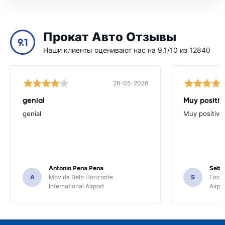
Прокат Авто Отзывы
9.1
Наши клиенты оценивают нас на 9.1/10 из 12840
26-05-2026
genial
Muy positiv
genial
Muy positiva
Antonio Pena Pena
Seba
A
Movida Belo Horizonte
S
Foco 
International Airport
Airpo