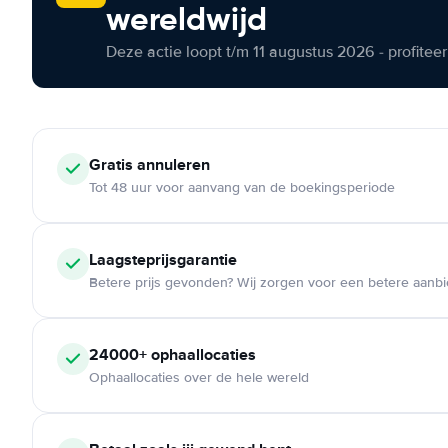
wereldwijd
Deze actie loopt t/m 11 augustus 2026 - profite
Gratis annuleren
Tot 48 uur voor aanvang van de boekingsperiode
Laagsteprijsgarantie
Betere prijs gevonden? Wij zorgen voor een betere aanb
24000+ ophaallocaties
Ophaallocaties over de hele wereld