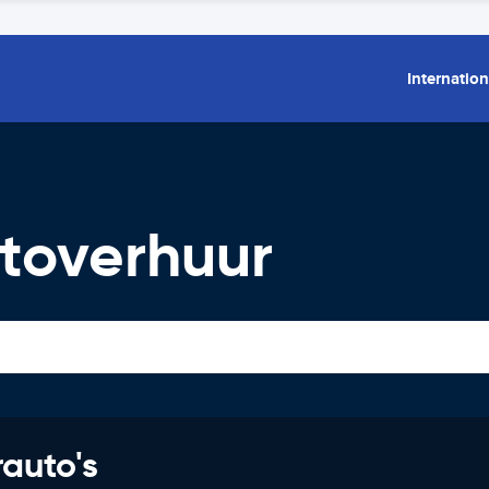
Internation
utoverhuur
rauto's