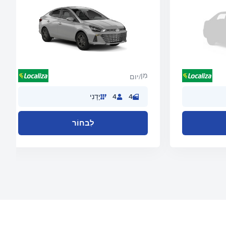
מִן
/יום
4
4
יָדָנִי
לִבחוֹר