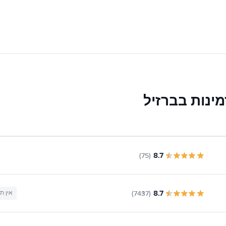
ינות בברזיל
8.7
(75)
8.7
(7437)
אין ת