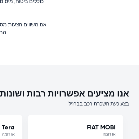
כוללים ביטוח, מיסי
אנו משווים הצעות מסו
התער
אנו מציעים אפשרויות רבות ושונו
בצע כעת השכרת רכב בברזיל
 Tera
FIAT MOBI
או דומה
או דומה