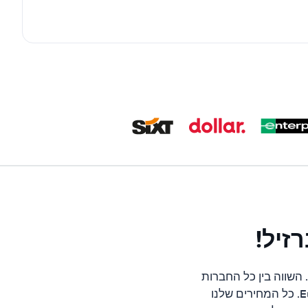
זיל!
השווה בין כל החברות
המובילות בברזיל כגון; Hertz, Avis, Alamo, Thrifty, Sixt, Europcar, Budget ו-Europcar. כל המחירים שלנו