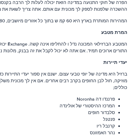
הפרה של חוקי התנועה במדינה הזאת יכולה לעלות לך הרבה בקנסות
ההשכרה שלפנות לספק לך מכונית עם אותם. אתה צריך לשאת את מסמכי הנסיעה של
המהירות המותרת בארץ היא 60 קמ ש בתוך כל אזורים מיושבים, 80 קמ ש באזורים מאוכלסים תחת 120 קמ ש בכבישים כל. ספוט קנסות הנגבים עבור הפרות ללא קשר קטין איך הם.
המרת מטבע
המטבע 
התורים ארוכים תמיד. אם אתה לא יכול לקבל את זה בבנק, מלונות נ
יעדי תיירות
ברזיל היא מדינה של יופי טבעי עצום. ישנם אין ספור יעדי התיירות
מוזיקה, חול לבן החופים בקרב רבים אחרים. אם אין לך מכונית משל
כוללים;
פרננדו דה Noronha
המרכז ההיסטורי של אולינדה
סלבדור חופים
פנטנל
קרנבל ריו
נהר האמזונס