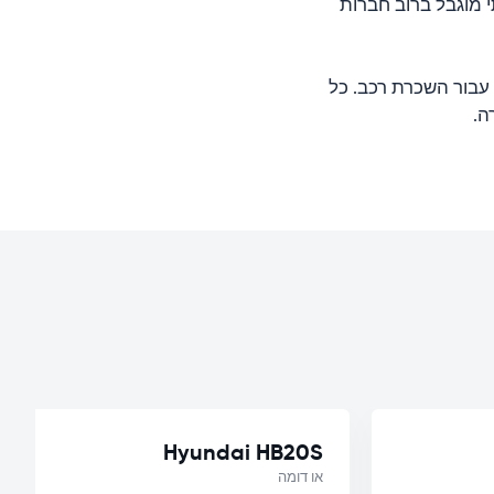
 מוגבל ברוב חברות
 עבור השכרת רכב. כל
Hyundai HB20S
או דומה