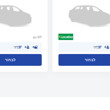
מִן
/יום
4
יָדָנִי
4
4
יָדָנִי
לִבחוֹר
לִבחוֹר