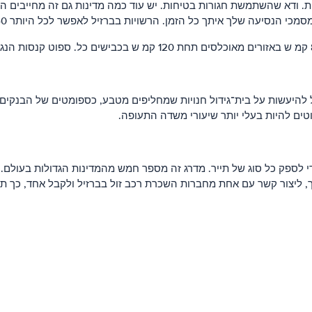
. ודא שהשתמשת חגורות בטיחות. יש עוד כמה מדינות גם זה מחייבים המ
ך איתך כל הזמן. הרשויות בברזיל לאפשר לכל היותר 60 מ ג אלכוהול בדם נהיגה.
הברזילאי המכונה נדל ו להחליפו אינה קשה. Exchange יכול להיעשות על בית־גידול חנויות שמחליפים 
וטים להיות בעלי יותר שיעורי משדה התעופה.
 כדי לספק כל סוג של תייר. מדרג זה מספר חמש מהמדינות הגדולות בעולם
ך, ליצור קשר עם אחת מחברות השכרת רכב זול בברזיל ולקבל אחד, כך תו