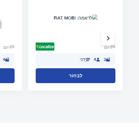
מִן
מִן
/יום
/יום
2
4
יָדָנִי
4
לִבחוֹר