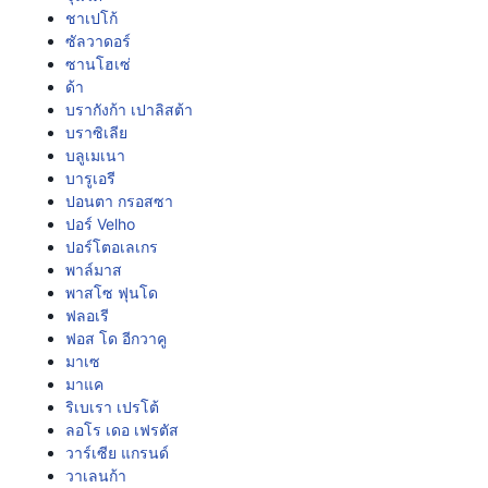
ชาเปโก้
ซัลวาดอร์
ซานโฮเซ่
ด้า
บรากังก้า เปาลิสต้า
บราซิเลีย
บลูเมเนา
บารูเอรี
ปอนตา กรอสซา
ปอร์ Velho
ปอร์โตอเลเกร
พาล์มาส
พาสโซ ฟุนโด
ฟลอเรี
ฟอส โด อีกวาคู
มาเซ
มาแค
ริเบเรา เปรโต้
ลอโร เดอ เฟรตัส
วาร์เซีย แกรนด์
วาเลนก้า