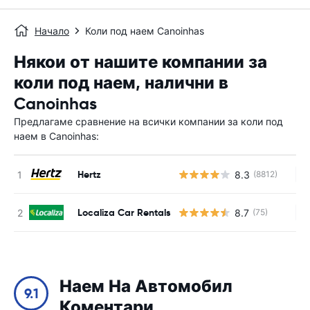
Начало
Коли под наем Canoinhas
Някои от нашите компании за
коли под наем, налични в
Canoinhas
Предлагаме сравнение на всички компании за коли под
наем в Canoinhas:
Hertz
8.3
(8812)
Н
Localiza Car Rentals
8.7
(75)
Н
Наем На Автомобил
9.1
Коментари