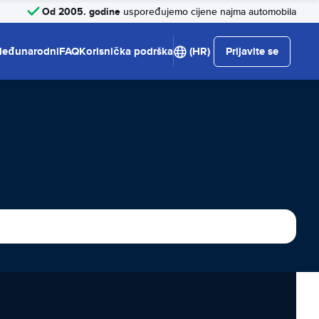
Od 2005. godine
uspoređujemo cijene najma automobila
eđunarodni
FAQ
Korisnička podrška
(HR)
Prijavite se