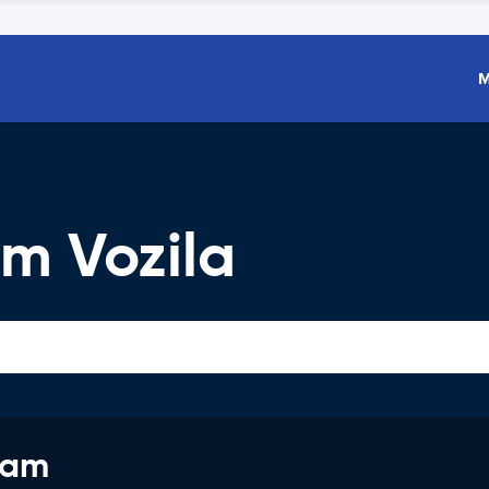
M
m Vozila
jam