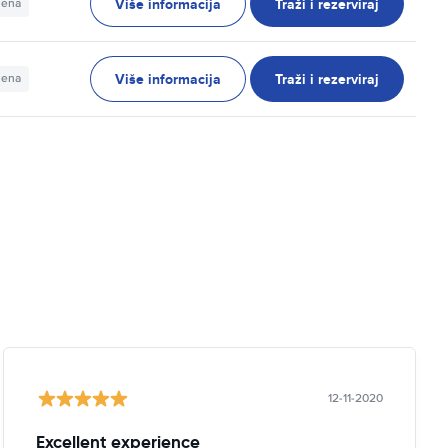
Više informacija
Traži i rezerviraj
jena
Više informacija
Traži i rezerviraj
jena
12-11-2020
Excellent experience