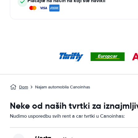
Plaćajte na način na koji ste navikli
Dom
Najam automobila Canoinhas
Neke od naših tvrtki za iznajml
Nudimo usporedbu svih rent a car tvrtki u Canoinhas: