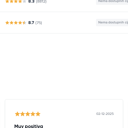
8.3
(8812)
Nema dostupnih ci
8.7
(75)
Nema dostupnih ci
02-12-2025
Muy positiva