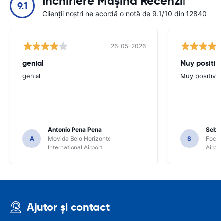
Închiriere Mașină Recenzii
9.1
Clienții noștri ne acordă o notă de 9.1/10 din 12840
26-05-2026
genial
Muy positiv
genial
Muy positiva
Antonio Pena Pena
Seba
A
Movida Belo Horizonte
S
Foco 
International Airport
Airpo
Ajutor și contact