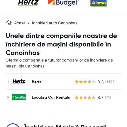
Acasă
Închirieri auto Canoinhas
Unele dintre companiile noastre de
închiriere de mașini disponibile în
Canoinhas
Oferim o comparație a tuturor companiilor de închiriere de
mașini din Canoinhas:
Hertz
8.3
(8807)
Nu
Localiza Car Rentals
8.7
(75)
Nu