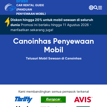
Brasil
CAR RENTAL GUIDE
(PANDUAN
PENYEWAAN MOBIL)
Diskon hingga 20% untuk mobil sewaan di seluruh
dunia
Promosi ini berlaku hingga 11 Agustus 2026 -
manfaatkan sekarang juga!
Canoinhas Penyewaan
Mobil
Telusuri Mobil Sewaan di Canoinhas
Kami membandingkan semua pemasok terkenal