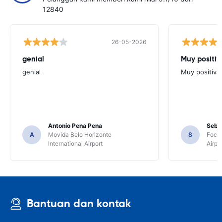
12840
26-05-2026
genial
Muy positiv
genial
Muy positiva
Antonio Pena Pena
Seba
A
Movida Belo Horizonte
S
Foco 
International Airport
Airpo
Bantuan dan kontak