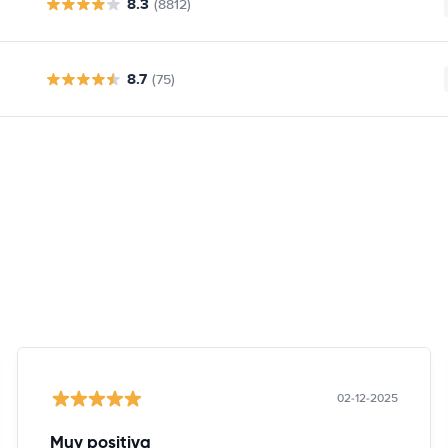
8.3
(8812)
8.7
(75)
02-12-2025
Muy positiva