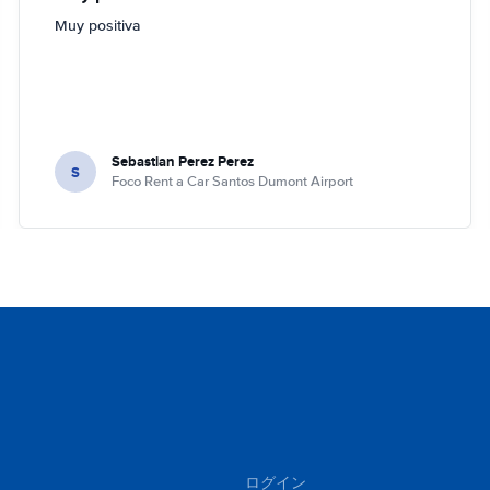
Muy positiva
Sebastian Perez Perez
S
Foco Rent a Car Santos Dumont Airport
ログイン