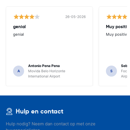
26-05-2026
genial
Muy positiv
genial
Muy positiva
Antonio Pena Pena
Seba
A
Movida Belo Horizonte
S
Foco 
International Airport
Airpo
Hulp en contact
Hulp nodig? Neem dan contact op met onze