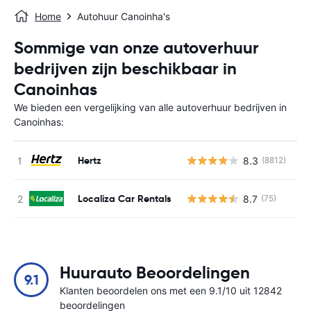
Home
Autohuur Canoinha's
Sommige van onze autoverhuur
bedrijven zijn beschikbaar in
Canoinhas
We bieden een vergelijking van alle autoverhuur bedrijven in
Canoinhas:
Hertz
8.3
(8812)
G
Localiza Car Rentals
8.7
(75)
G
Huurauto Beoordelingen
9.1
Klanten beoordelen ons met een 9.1/10 uit 12842
beoordelingen